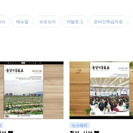
안서
매뉴얼
브로슈어
카탈로그
온라인학습자료
터
뉴스레터
사보
회보, 사보