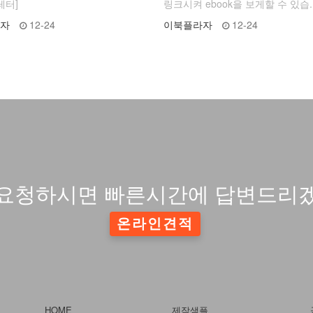
레터]
링크시켜 ebook을 보게할 수 있습.
자
12-24
이북플라자
12-24
요청하시면 빠른시간에 답변드리
온라인견적
HOME
제작샘플