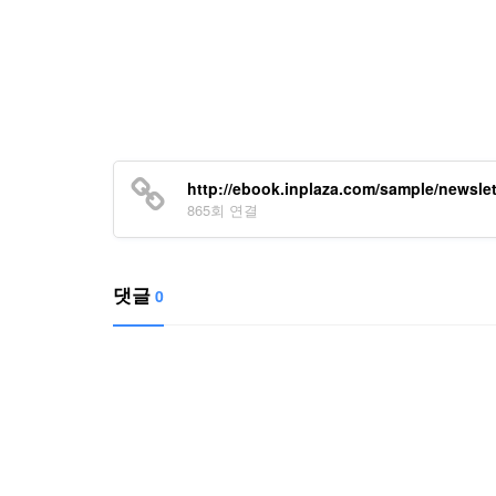
http://ebook.inplaza.com/sample/newslet
865회 연결
댓글
0