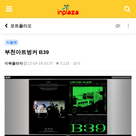
포트폴리오
리플렛
부천아트벙커 B39
이북플라자
22-04-19 10:37
3,115
0
본문