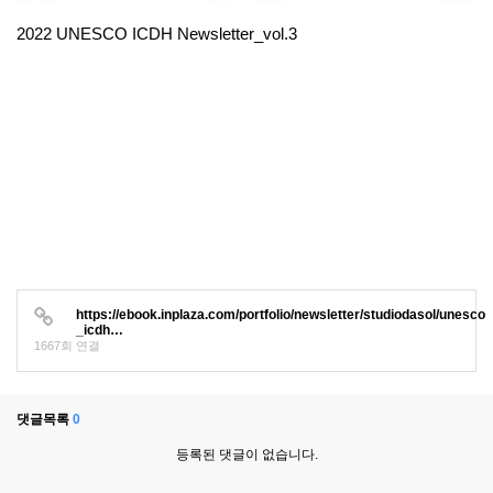
2022 UNESCO ICDH Newsletter_vol.3
https://ebook.inplaza.com/portfolio/newsletter/studiodasol/unesco
_icdh…
1667회 연결
댓글목록
0
등록된 댓글이 없습니다.