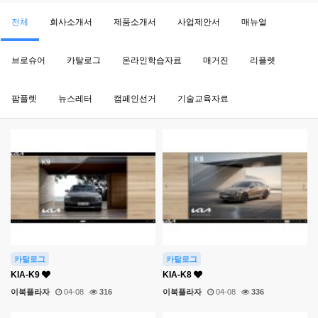
전체
회사소개서
제품소개서
사업제안서
매뉴얼
브로슈어
카탈로그
온라인학습자료
매거진
리플렛
팜플렛
뉴스레터
캠페인선거
기술교육자료
카탈로그
카탈로그
KIA-K9
KIA-K8
이북플라자
04-08
316
이북플라자
04-08
336