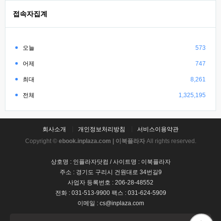
접속자집계
오늘
573
어제
747
최대
8,261
전체
1,325,195
회사소개
개인정보처리방침
서비스이용약관
Copyright ©
ebook.inplaza.com | 이북플라자
All rights reserved.
상호명 : 인플라자닷컴 / 사이트명 : 이북플라자
주소 : 경기도 구리시 건원대로 34번길9
사업자 등록번호 : 206-28-48552
전화 : 031-513-9900 팩스 : 031-624-5909
이메일 : cs@inplaza.com