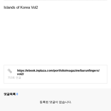
Islands of Korea Vol2
https://ebook.inplaza.com/portfolio/magazine/barunfingers/
vol2/
753회 연결
댓글목록
0
등록된 댓글이 없습니다.