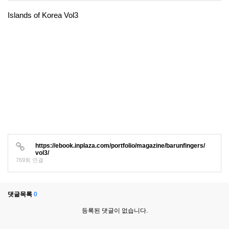
Islands of Korea Vol3
https://ebook.inplaza.com/portfolio/magazine/barunfingers/
vol3/
769회 연결
댓글목록
0
등록된 댓글이 없습니다.