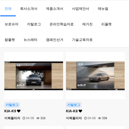
전체
회사소개서
제품소개서
사업제안서
매뉴얼
브로슈어
카탈로그
온라인학습자료
매거진
리플렛
팜플렛
뉴스레터
캠페인선거
기술교육자료
카탈로그
카탈로그
KIA-K9
KIA-K8
이북플라자
04-08
316
이북플라자
04-08
336