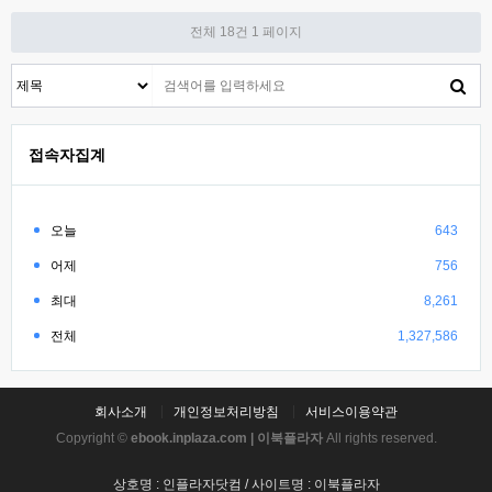
전체 18건
1 페이지
접속자집계
오늘
643
어제
756
최대
8,261
전체
1,327,586
회사소개
개인정보처리방침
서비스이용약관
Copyright ©
ebook.inplaza.com | 이북플라자
All rights reserved.
상호명 : 인플라자닷컴 / 사이트명 : 이북플라자