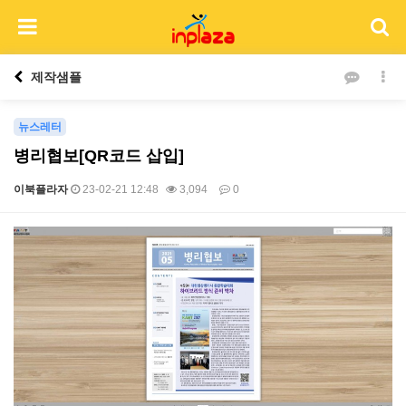
제작샘플
뉴스레터
병리협보[QR코드 삽입]
이북플라자
23-02-21 12:48
3,094
0
본문