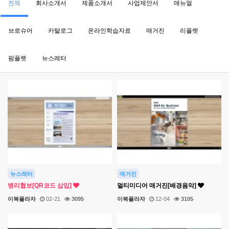
전체
회사소개서
제품소개서
사업제안서
매뉴얼
브로슈어
카탈로그
온라인학습자료
매거진
리플렛
팜플렛
뉴스레터
뉴스레터
매거진
병리협보[QR코드 삽입]
멀티미디어 매거진[배경음악]
이북플라자
02-21
3095
이북플라자
12-04
3105