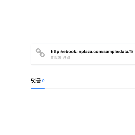
http://ebook.inplaza.com/sample/data/4/
815회 연결
댓글
0