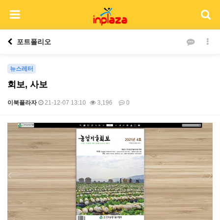
포트폴리오
뉴스레터
회보, 사보
이북플라자
21-12-07 13:10
3,196
0
본문