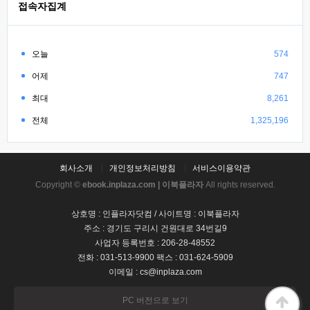
접속자집계
오늘
574
어제
747
최대
8,261
전체
1,325,196
회사소개
개인정보처리방침
서비스이용약관
Copyright ©
ebook.inplaza.com | 이북플라자
All rights reserved.
상호명 : 인플라자닷컴 / 사이트명 : 이북플라자
주소 : 경기도 구리시 건원대로 34번길9
사업자 등록번호 : 206-28-48552
전화 : 031-513-9900 팩스 : 031-624-5909
이메일 : cs@inplaza.com
PC 버전으로 보기