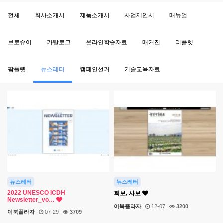
전체
회사소개서
제품소개서
사업제안서
매뉴얼
브로슈어
카탈로그
온라인학습자료
매거진
리플렛
팜플렛
뉴스레터
캠페인선거
기술교육자료
뉴스레터
뉴스레터
2022 UNESCO ICDH
회보, 사보
Newsletter_vo…
이북플라자
12-07
3200
이북플라자
07-29
3709