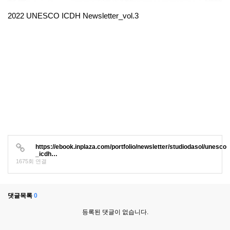
2022 UNESCO ICDH Newsletter_vol.3
https://ebook.inplaza.com/portfolio/newsletter/studiodasol/unesco
_icdh…
1675회 연결
댓글목록
0
등록된 댓글이 없습니다.