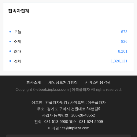
접속자집계
오늘
673
어제
826
최대
8,261
전체
1,326,121
회사소개
개인정보처리방침
서비스이용약관
Copyright ©
ebook.inplaza.com | 이북플라자
All rights reserved.
상호명 : 인플라자닷컴 / 사이트명 : 이북플라자
주소 : 경기도 구리시 건원대로 34번길9
사업자 등록번호 : 206-28-48552
전화 : 031-513-9900 팩스 : 031-624-5909
이메일 : cs@inplaza.com