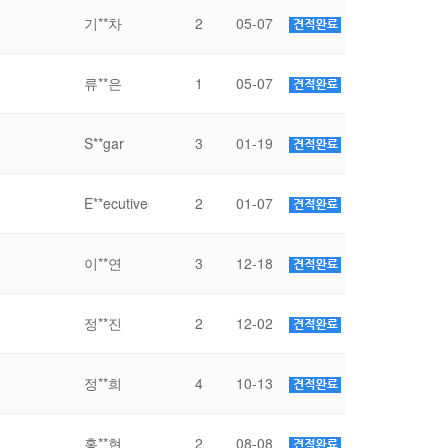
기**차
2
05-07
류**은
1
05-07
S**gar
3
01-19
E**ecutive
2
01-07
이**연
3
12-18
정**진
2
12-02
정**희
4
10-13
홍**현
2
08-08