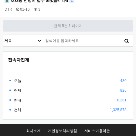
호스팅 신청이 접수 되었습니다!!
1
DTR
01-16
3
전체 5건
1 페이지
접속자집계
오늘
430
어제
826
최대
8,261
전체
1,325,878
회사소개
개인정보처리방침
서비스이용약관