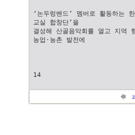
‘논두렁밴드’ 멤버로 활동하는 한
교실 합창단’을
결성해 산골음악회를 열고 지역 
농업·농촌 발전에
14
1